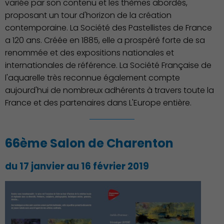
variée par son contenu et les thèmes abordés,
proposant un tour d'horizon de la création
contemporaine. La Société des Pastellistes de France
a 120 ans. Créée en 1885, elle a prospéré forte de sa
renommée et des expositions nationales et
internationales de référence. La Société Française de
l'aquarelle très reconnue également compte
aujourd'hui de nombreux adhérents à travers toute la
Démocratie locale
France et des partenaires dans L'Europe entière.
66ème Salon de Charenton
du 17 janvier au 16 février 2019