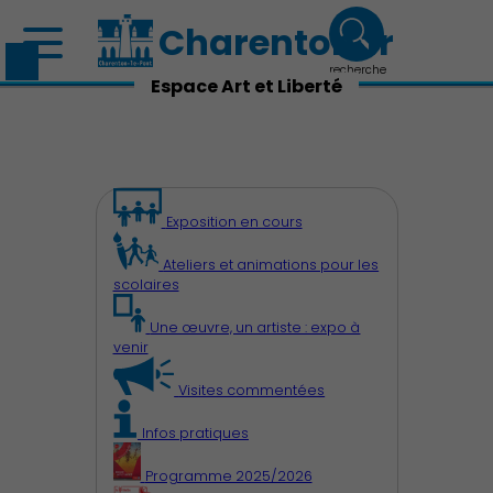
Charenton.fr
recherche
Espace Art et Liberté
Exposition en cours
Ateliers et animations pour les
scolaires
Une œuvre, un artiste : expo à
venir
Visites commentées
Infos pratiques
Programme 2025/2026