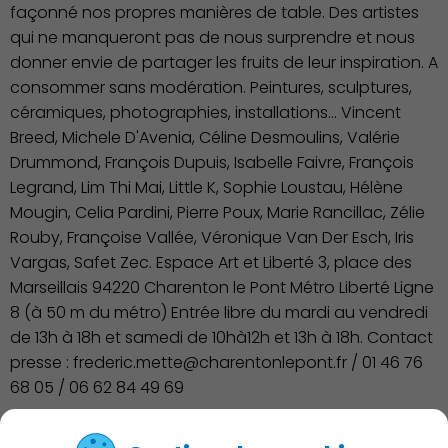
façonné nos propres manières de table. Des artistes
qui ne manqueront pas de nous surprendre et nous
donner envie de partager les fruits de leur inspiration. A
consommer sans modération. Peintures, sculptures,
céramiques, photographies, installations... Vincent
Breed, Michele D'Avenia, Céline Desmoulins, Valérie
Drummond, François Dupuis, Isabelle Faivre, François
Legrand, Lim Thi Mai, Little K, Sophie Loustau, Hélène
Mougin, Celia Pardini, Pierre Poux, Marie Rancillac, Zélie
Rouby, Françoise Vallée, Véronique Van Der Esch, Iris
Vargas, Safet Zec. Espace Art et Liberté 3, place des
Marseillais 94220 Charenton le Pont Métro Liberté Ligne
8 (à 50 m du métro) Entrée libre du mardi au vendredi
de 13h à 18h et samedi de 10hà12h et 13h à 18h. Contact
presse : frederic.mette@charentonlepont.fr / 01 46 76
68 05 / 06 62 84 49 69