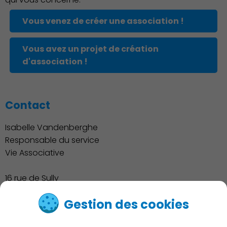
Associations et Sports
Vous venez de créer une association !
Vous avez un projet de création
d'association !
Contact
Isabelle Vandenberghe
Responsable du service
Publication des actes
Vie Associative
16 rue de Sully
Tél. : 01.46.76.47.55
Gestion des cookies
associations@charenton.fr