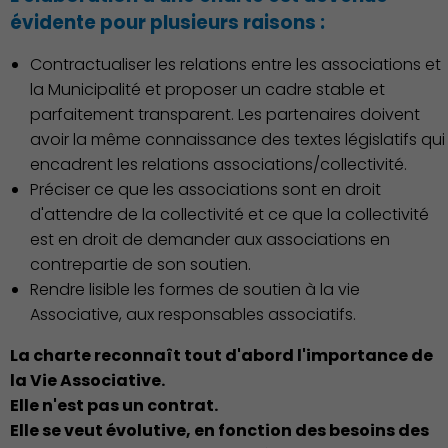
Environnement cadre de
évidente pour plusieurs raisons :
vie
Contractualiser les relations entre les associations et
la Municipalité et proposer un cadre stable et
parfaitement transparent. Les partenaires doivent
avoir la même connaissance des textes législatifs qui
encadrent les relations associations/collectivité.
Culture
Préciser ce que les associations sont en droit
d'attendre de la collectivité et ce que la collectivité
est en droit de demander aux associations en
contrepartie de son soutien.
Rendre lisible les formes de soutien à la vie
Associative, aux responsables associatifs.
Économie Commerce
La charte reconnaît tout d'abord l'importance de
Emploi
la Vie Associative.
Elle n'est pas un contrat.
Elle se veut évolutive, en fonction des besoins des