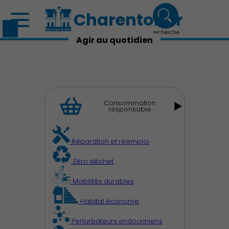
Charenton.fr
recherche
Agir au quotidien
Consommation
responsable
Découvrir Charenton
Réparation et réemploi
Zéro déchet
Démocratie locale
Mobilités durables
Habitat économe
Perturbateurs endocriniens