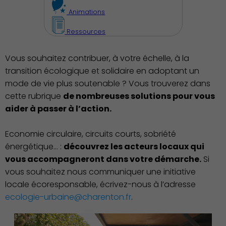
Animations
Famille
Ressources
Vous souhaitez contribuer, à votre échelle, à la
transition écologique et solidaire en adoptant un
Action Sociale Solidarité
mode de vie plus soutenable ? Vous trouverez dans
cette rubrique
de nombreuses solutions pour vous
aider à passer à l’action.
Economie circulaire, circuits courts, sobriété
Environnement cadre de
énergétique… :
découvrez les acteurs locaux qui
vie
vous accompagneront dans votre démarche.
Si
vous souhaitez nous communiquer une initiative
locale écoresponsable, écrivez-nous à l’adresse
ecologie-urbaine@charenton.fr
.
Culture