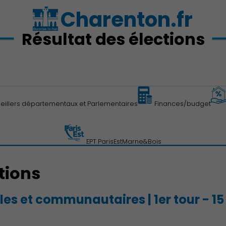
Charenton.fr
Résultat des élections
eillers départementaux et Parlementaires
Finances/budget
EPT ParisEstMarne&Bois
tions
les et communautaires | 1er tour - 1