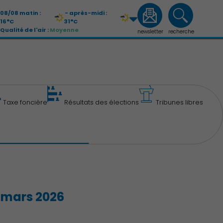
08/08 matin :
- après-midi :
16°C
31°C
Qualité de l'air :
Moyenne
newsletter
recherche
09/08 matin :
- après-midi :
21°C
33°C
Qualité de l'air :
Moyenne
Taxe foncière
Résultats des élections
Tribunes libres
5 mars 2026