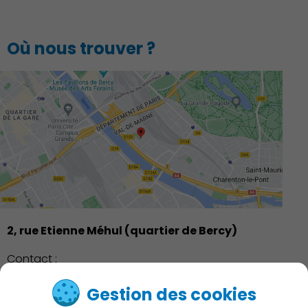
Où nous trouver ?
2, rue Etienne Méhul (quartier de Bercy)
Contact :
Inscrivez-vous ici
Gestion des cookies
01.45.18.36.18