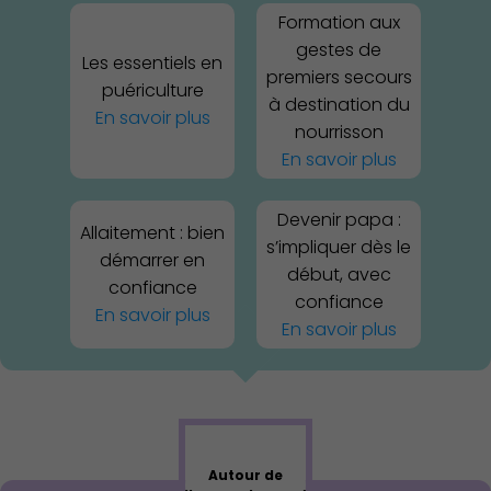
Formation aux
gestes de
Les essentiels en
premiers secours
puériculture
à destination du
En savoir plus
nourrisson
En savoir plus
Devenir papa :
Allaitement : bien
s’impliquer dès le
démarrer en
début, avec
confiance
confiance
En savoir plus
En savoir plus
Environnement cadre de
vie
Autour de