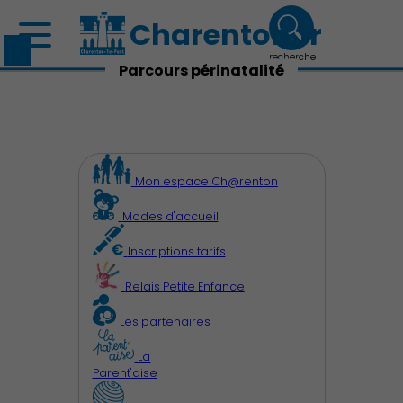
Charenton.fr
recherche
Parcours périnatalité
Mon espace Ch@renton
Modes d'accueil
Inscriptions tarifs
Relais Petite Enfance
Les partenaires
La
Parent'aise