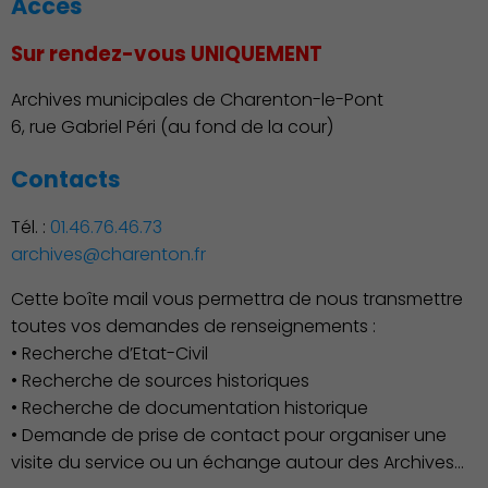
Accès
Sur rendez-vous UNIQUEMENT
Archives municipales de Charenton-le-Pont
Découvrir Charenton
6, rue Gabriel Péri (au fond de la cour)
Contacts
Tél. :
01.46.76.46.73
archives@charenton.fr
Cette boîte mail vous permettra de nous transmettre
toutes vos demandes de renseignements :
• Recherche d’Etat-Civil
• Recherche de sources historiques
• Recherche de documentation historique
• Demande de prise de contact pour organiser une
visite du service ou un échange autour des Archives…
Démocratie locale