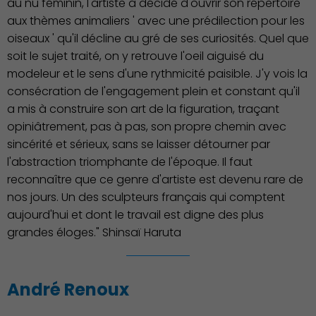
au nu féminin, l'artiste a décidé d'ouvrir son répertoire
Associations et Sports
aux thèmes animaliers ' avec une prédilection pour les
oiseaux ' qu'il décline au gré de ses curiosités. Quel que
soit le sujet traité, on y retrouve l'oeil aiguisé du
modeleur et le sens d'une rythmicité paisible. J'y vois la
consécration de l'engagement plein et constant qu'il
a mis à construire son art de la figuration, traçant
opiniâtrement, pas à pas, son propre chemin avec
sincérité et sérieux, sans se laisser détourner par
l'abstraction triomphante de l'époque. Il faut
reconnaître que ce genre d'artiste est devenu rare de
nos jours. Un des sculpteurs français qui comptent
aujourd'hui et dont le travail est digne des plus
grandes éloges." Shinsaï Haruta
André Renoux