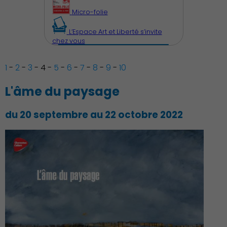
Micro-folie
L’Espace Art et Liberté s’invite
chez vous
1
-
2
-
3
-
4
-
5
-
6
-
7
-
8
-
9
-
10
L'âme du paysage
du 20 septembre au 22 octobre 2022