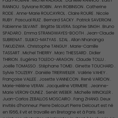
Paul PROBANI . Michel RADIGUE . Danielle RANNOU . Edith
RANNOU . Sylviane ROBIN . Ann ROBINSON . Catherine
RODE . Anne-Marie ROUCAYROL . Claire ROURE . Nicole
Économie Commerce
RUBY . Pascual RUIZ . Bernard SACKY . Patrick SAVERIONI .
Emploi
Fabienne SILVANT . Brigitte SILVERA. Sophie SINGH . Bruno
SPADARO . Emma STRANGWAYES-BOOTH . Jean-Claude
SUBRENAT . SULIKO-MATYAS . SZAL . Allan Nhananga
TAKUDZWA . Christophe TANGUY . Marie-Camille
TASSART . Michel THIERRY . Marc THIESSARD . Didier
THIRION . Eugénia TOLEDO-ARAGON . Claude TOLLU .
Joëlle TOMASSO . Stéphane TOMEI . Ginette TOUCHARD .
Sylvie TOUZERY . Danièle TRIERWEILER . Valérie VAHEY .
Françoise VALLEE . Josette VANNECON . René VARDON .
Marie-Hélène VERAN . Jacqueline VERMERE . Jeanne-
Marie VERON-DUNEZ . Senêt WEBER . Michelle WINCKLER .
Juan-Carlos ZEBALLOS MOSCAIRO . Fang ZHANG. Deux
invités d'honneur: Pierre Delcourt Pierre Delcourt est né
en 1956, il vit et travaille en Bretagne et à Paris. Ses