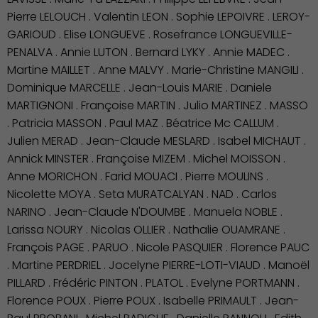
Pierre LELOUCH . Valentin LEON . Sophie LEPOIVRE . LEROY-
GARIOUD . Elise LONGUEVE . Rosefrance LONGUEVILLE-
PENALVA . Annie LUTON . Bernard LYKY . Annie MADEC .
Martine MAILLET . Anne MALVY . Marie-Christine MANGILI .
Dominique MARCELLE . Jean-Louis MARIE . Daniele
MARTIGNONI . Françoise MARTIN . Julio MARTINEZ . MASSO
. Patricia MASSON . Paul MAZ . Béatrice Mc CALLUM .
Julien MERAD . Jean-Claude MESLARD . Isabel MICHAUT .
Annick MINSTER . Françoise MIZEM . Michel MOISSON .
Anne MORICHON . Farid MOUACI . Pierre MOULINS .
Nicolette MOYA . Seta MURATCALYAN . NAD . Carlos
NARINO . Jean-Claude N'DOUMBE . Manuela NOBLE .
Larissa NOURY . Nicolas OLLIER . Nathalie OUAMRANE .
François PAGE . PARUO . Nicole PASQUIER . Florence PAUC
. Martine PERDRIEL . Jocelyne PIERRE-LOTI-VIAUD . Manoël
PILLARD . Frédéric PINTON . PLATOL . Evelyne PORTMANN .
Florence POUX . Pierre POUX . Isabelle PRIMAULT . Jean-