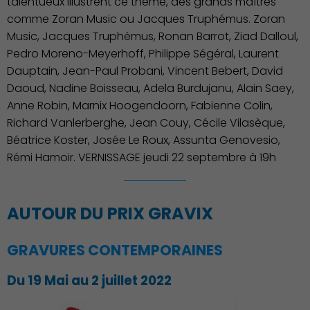
talentueux illustrent ce thème, des grands maîtres
Découvrir Charenton
comme Zoran Music ou Jacques Truphémus. Zoran
Music, Jacques Truphémus, Ronan Barrot, Ziad Dalloul,
Pedro Moreno-Meyerhoff, Philippe Ségéral, Laurent
Dauptain, Jean-Paul Probani, Vincent Bebert, David
Daoud, Nadine Boisseau, Adela Burdujanu, Alain Saey,
Anne Robin, Marnix Hoogendoorn, Fabienne Colin,
Richard Vanlerberghe, Jean Couy, Cécile Vilasèque,
Béatrice Koster, Josée Le Roux, Assunta Genovesio,
Rémi Hamoir. VERNISSAGE jeudi 22 septembre à 19h
AUTOUR DU PRIX GRAVIX
GRAVURES CONTEMPORAINES
Du 19 Mai au 2 juillet 2022