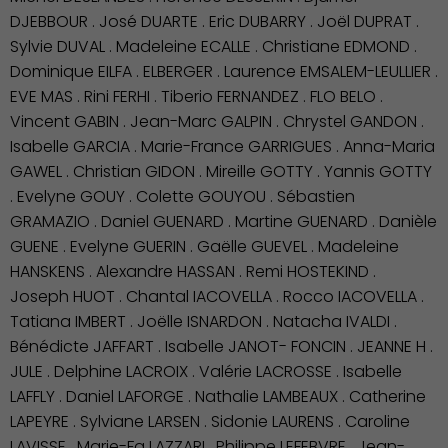
DJEBBOUR . José DUARTE . Eric DUBARRY . Joël DUPRAT .
Sylvie DUVAL . Madeleine ECALLE . Christiane EDMOND .
Dominique EILFA . ELBERGER . Laurence EMSALEM-LEULLIER .
EVE MAS . Rini FERHI . Tiberio FERNANDEZ . FLO BELO .
Vincent GABIN . Jean-Marc GALPIN . Chrystel GANDON .
Culture
Isabelle GARCIA . Marie-France GARRIGUES . Anna-Maria
GAWEL . Christian GIDON . Mireille GOTTY . Yannis GOTTY
. Evelyne GOUY . Colette GOUYOU . Sébastien
GRAMAZIO . Daniel GUENARD . Martine GUENARD . Danièle
GUENE . Evelyne GUERIN . Gaëlle GUEVEL . Madeleine
HANSKENS . Alexandre HASSAN . Remi HOSTEKIND .
Joseph HUOT . Chantal IACOVELLA . Rocco IACOVELLA .
Tatiana IMBERT . Joëlle ISNARDON . Natacha IVALDI .
Bénédicte JAFFART . Isabelle JANOT- FONCIN . JEANNE H .
JULE . Delphine LACROIX . Valérie LACROSSE . Isabelle
LAFFLY . Daniel LAFORGE . Nathalie LAMBEAUX . Catherine
LAPEYRE . Sylviane LARSEN . Sidonie LAURENS . Caroline
LAVISSE . Marie-Fa LAZZARI . Philippe LEFEBVRE . Jean-