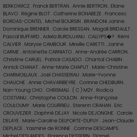
BERKOWICZ . Franck BERTRAN . Annie BERTRON . Eliane
BLAVO . Régine BLOT . Catherine BONABEZE . Francesc
BORDAS-CONTEL . Michel BOURSIN . BRANDONI Janine .
Dominique BRENNER . Carole BRESSAN . Magali BRIDAULT .
Pascal BUFFARD . Adela BURDUJANU . CALLYPS�? . Rémi
CALVIER . Maryse CAMBOUR . Mireille CARETTI . Janine
CARME . Antoinette CARNIATO . Anne-Andrée CARRON .
Christine CARUEL . Patrick CASADO . Chantal CHABIN .
Annick CHANAT . Anne-Marie CHAPUT . Marie-Christine
CHARMOILLAUX . Joël CHASSERIAU . Marie-Yvonne
CHAUCHE . Annie CHAVARIBEYRE . Corinne CHEDBURN .
Nan-Young CHO . CHRISMALI . ( C ) M2Y . Rodica
COSTIANU . Christophe COULON . Anne-Françoise
COULOUMY . Marie COURRIEU . Sterenn CRAHAN . Eric
CROUVEZIER . Daphné DEJAY . Nicole DEJONGHE . Carole
DELAYE . Marie-Caroline DELPORTE-DUPUY . Jean-Claude
DEPLACE . Yasmine de RONNE . Corinne DESCAMPS .
Michel DESLANDES . Florence DESSERIN . Djamel