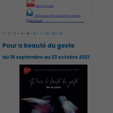
Micro-folie
L’Espace Art et Liberté s’invite
chez vous
1
-
2
-
3
-
4
-
5
-
6
-
7
-
8
-
9
-
10
Pour a beauté du geste
du 18 septembre au 23 octobre 2021
Découvrir Charenton