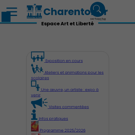
Charenton.fr
recherche
Espace Art et Liberté
Exposition en cours
Ateliers et animations pour les
scolaires
Une œuvre, un artiste : expo à
venir
Visites commentées
Infos pratiques
Programme 2025/2026