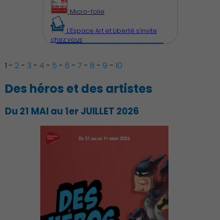
Micro-folie
L’Espace Art et Liberté s’invite
chez vous
1
-
2
-
3
-
4
-
5
-
6
-
7
-
8
-
9
-
10
Des héros et des artistes
Du 21 MAI au 1er JUILLET 2026
Découvrir Charenton