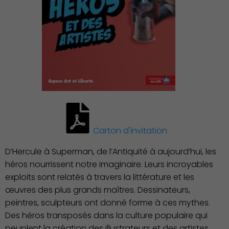
Carton d'invitation
D’Hercule à Superman, de l’Antiquité à aujourd’hui, les
héros nourrissent notre imaginaire. Leurs incroyables
exploits sont relatés à travers la littérature et les
Démocratie locale
œuvres des plus grands maîtres. Dessinateurs,
peintres, sculpteurs ont donné forme à ces mythes.
Des héros transposés dans la culture populaire qui
peuplent la création des illustrateurs et des artistes