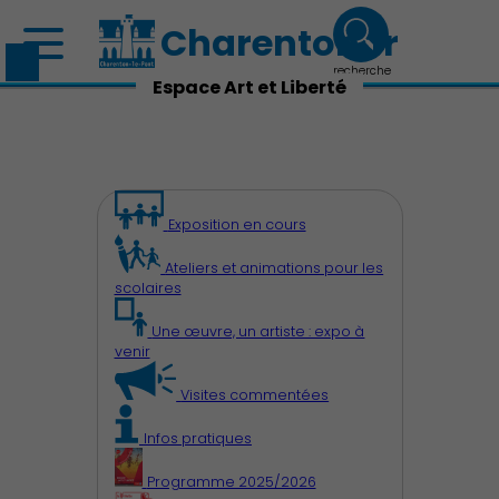
Charenton.fr
recherche
Espace Art et Liberté
Exposition en cours
Ateliers et animations pour les
scolaires
Une œuvre, un artiste : expo à
venir
Visites commentées
Infos pratiques
Programme 2025/2026