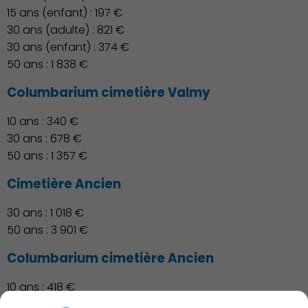
15 ans (enfant) : 197 €
30 ans (adulte) : 821 €
30 ans (enfant) : 374 €
50 ans : 1 838 €
Columbarium cimetière Valmy
10 ans : 340 €
30 ans : 678 €
50 ans : 1 357 €
Cimetière Ancien
30 ans : 1 018 €
50 ans : 3 901 €
Columbarium cimetière Ancien
10 ans : 418 €
30 ans : 834 €