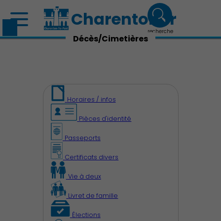
Charenton.fr
recherche
Décès/Cimetières
Horaires / infos
Pièces d'identité
Passeports
Certificats divers
Vie à deux
Livret de famille
Élections