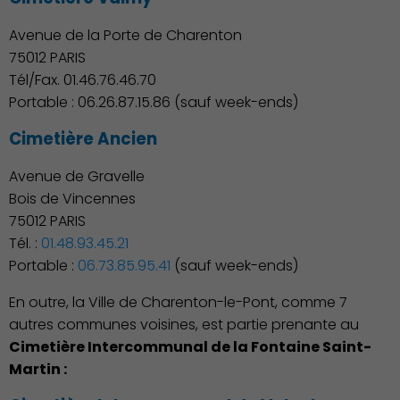
Avenue de la Porte de Charenton
75012 PARIS
Tél/Fax. 01.46.76.46.70
Action Sociale Solidarité
Portable : 06.26.87.15.86 (sauf week-ends)
Cimetière Ancien
Avenue de Gravelle
Bois de Vincennes
75012 PARIS
Tél. :
01.48.93.45.21
Portable :
06.73.85.95.41
(sauf week-ends)
En outre, la Ville de Charenton-le-Pont, comme 7
autres communes voisines, est partie prenante au
Cimetière Intercommunal de la Fontaine Saint-
Martin :