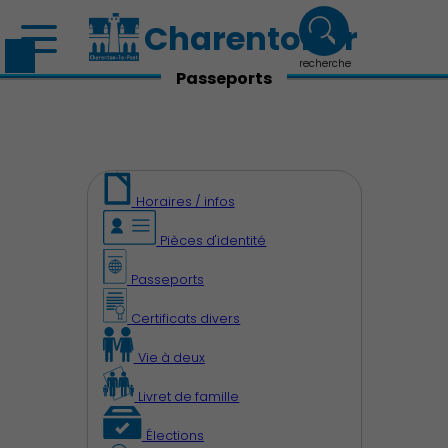
Charenton.fr
recherche
Passeports
Horaires / infos
Pièces d'identité
Passeports
Certificats divers
Vie à deux
Livret de famille
Élections