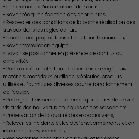
• Faire remonter l’information à la hiérarchie,
• Savoir réagir en fonction des contraintes,
• Respecter des conditions de la bonne réalisation des
travaux dans les règles de l’art,
• Émettre des propositions et solutions techniques,
• Savoir travailler en équipe,
• Savoir se positionner en présence de conflits ou
d’incivilités,
• Participer à la définition des besoins en végétaux,
matériels, matériaux, outillage, véhicules, produits
utilisés et fournitures diverses pour le fonctionnement
de l’équipe,
• Partager et dispenser les bonnes pratiques de travail
Économie Commerce
vis à vis des nouveaux collègues et des saisonniers.
Emploi
• Préservation de la qualité des espaces verts,
• Relever les incidents et les dysfonctionnements et en
informer les responsables,
• Respecter les consignes de travail et les ordres