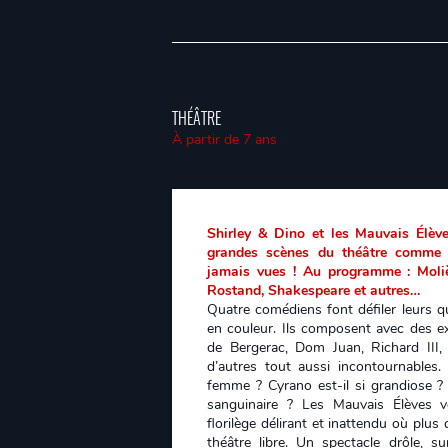
THÉÂTRE
À partir de 7 ans
Shirley & Dino et les Mauvais Élève
grandes scènes du théâtre comme 
jamais vues ! Au programme : Moli
Rostand, Shakespeare et autres…
Quatre comédiens font défiler leurs 
en couleur. Ils composent avec des ex
de Bergerac, Dom Juan, Richard III,
d’autres tout aussi incontournables
femme ? Cyrano est-il si grandiose ?
sanguinaire ? Les Mauvais Élèves
florilège délirant et inattendu où plus
théâtre libre. Un spectacle drôle, s