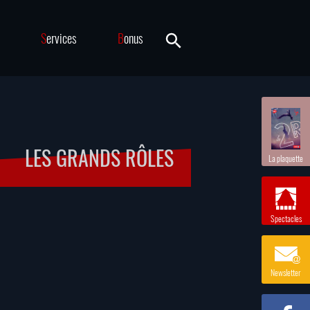
S
ervices
B
onus
LES GRANDS RÔLES
La plaquette
Spectacles
Newsletter