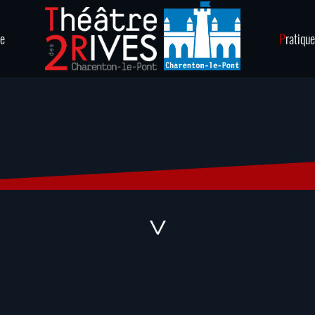
ie
P
ratique