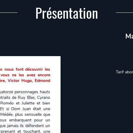
Présentation
Ma
s nous font découvrir les
Tarif abo
vous ne les avez encore
ère, Victor Hugo, Edmond
quatorze personnages hauts
traits de Ruy Blas, Cyrano
 Roméo et Juliette et bien
. Et si Dom Juan était une
 Médée, plus sensuelle que
 vous embarquent pour un
 que jamais ils défendent un
urprenant et touchant, une