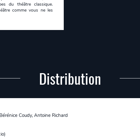
es du théâtre classique.
héâtre comme vous ne les
Distribution
 Bérénice Coudy, Antoine Richard
io)