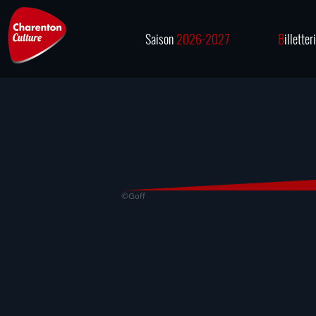
Saison
2026-2027
B
illetter
©Goff