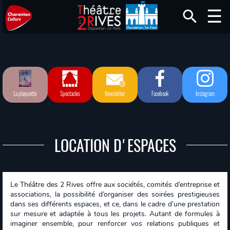
La plaquette
Spectacles
Newsletter
Facebook
Instagram
LOCATION D'ESPACES
Le Théâtre des 2 Rives offre aux sociétés, comités d’entreprise et
associations, la possibilité d’organiser des soirées prestigieuses
dans ses différents espaces, et ce, dans le cadre d’une prestation
sur mesure et adaptée à tous les projets. Autant de formules à
imaginer ensemble, pour renforcer vos relations publiques et