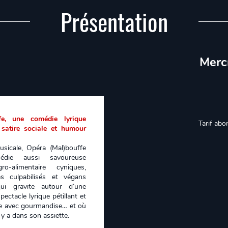
Présentation
Merc
e, une comédie lyrique
Tarif abo
satire sociale et humour
usicale, Opéra (Mal)bouffe
die aussi savoureuse
o-alimentaire cyniques,
s culpabilisés et végans
i gravite autour d’une
ectacle lyrique pétillant et
ste avec gourmandise… et où
 y a dans son assiette.