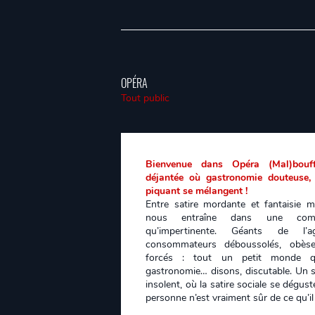
OPÉRA
Tout public
Bienvenue dans Opéra (Mal)bouff
déjantée où gastronomie douteuse, 
piquant se mélangent !
Entre satire mordante et fantaisie m
nous entraîne dans une comé
qu’impertinente. Géants de l’agr
consommateurs déboussolés, obèse
forcés : tout un petit monde qu
gastronomie… disons, discutable. Un sp
insolent, où la satire sociale se dégu
personne n’est vraiment sûr de ce qu’il