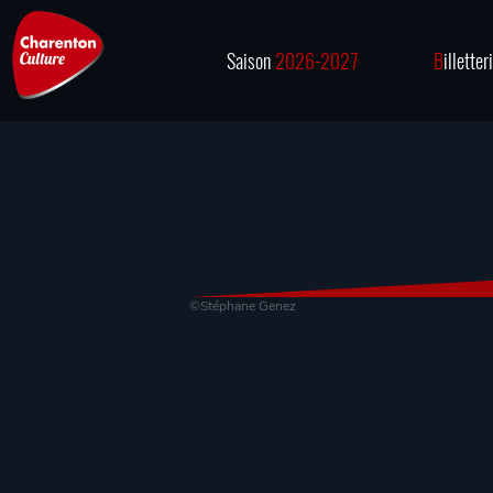
Saison
2026-2027
B
illetter
©Stéphane Genez