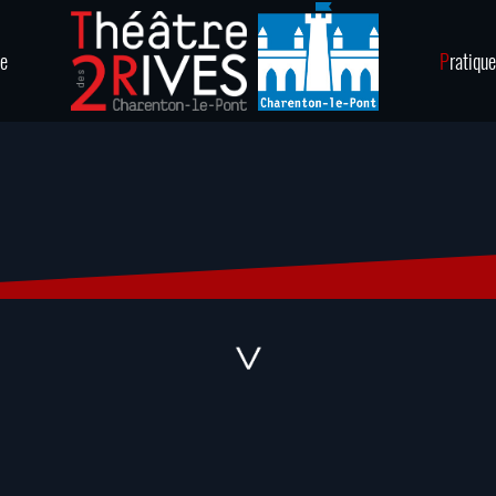
ie
P
ratique