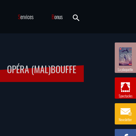
S
ervices
B
onus
OPÉRA (MAL)BOUFFE
La plaquette
Spectacles
Newsletter