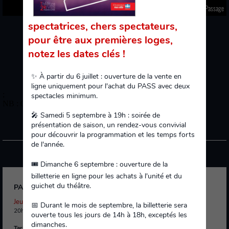
Passage
spectatrices, chers spectateurs,
20h30
Jeudi 05 novembre 2026
pour être aux premières loges,
SEPT.
OCT.
NOV.
DÉC.
JANV.
FÉV.
MARS
AVRIL
MAI
notez les dates clés !
✨ À partir du 6 juillet : ouverture de la vente en
ligne uniquement pour l'achat du PASS avec deux
;
spectacles minimum.
NB : 0
🎤 Samedi 5 septembre à 19h : soirée de
présentation de saison, un rendez-vous convivial
PROCHAINEMENT
pour découvrir la programmation et les temps forts
de l'année.
🎟️ Dimanche 6 septembre : ouverture de la
Danse
billetterie en ligne pour les achats à l'unité et du
guichet du théâtre.
PASSAGE
Jeudi 05 novembre 2026
📅 Durant le mois de septembre, la billetterie sera
20h30 | Durée : 1h
ouverte tous les jours de 14h à 18h, exceptés les
dimanches.
Tarif plein :
21 € |
Tarif abonné adulte :
12 €