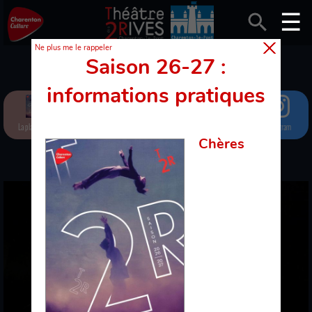
Ne plus me le rappeler
Saison 26-27 :
informations pratiques
La plaquette
Spectacles
Newsletter
Facebook
Instagram
Chères