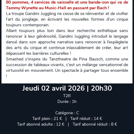
80 pommes, 4 services de vaisselle et une bande-son qui va de
Tammy Wynette au Music-Hall en passant par Bach !
La troupe Gandini Juggling ne cesse de se réinventer et de vivifier
l’art du jonglage, en écrivant les nouvelles formes d’un cirque
toujours contemporain.
Allant toujours plus loin dans leur recherche esthétique sans
renoncer à leur générosité, Gandini Juggling introduit le langage
dansé dans son approche narrative sans renoncer à l’espièglerie
des arts du cirque et continue inlassablement de créer, leur art
dépassant les barrières culturelles !
Smashed s'inspire du Tanztheatre de Pina Bausch, comme une
succession de tableaux vivants, c'est un mélange sensationnel de
virtuosité en mouvement. Un spectacle à partager tous ensemble
!
Jeudi 02 avril 2026 | 20h30
T2R
Durée : 1h
Catégorie : C
Tarif plein : 21 € | Tarif réduit : 14 €
Tarif abonné adulte : 12 € | Tarif abonné réduit : 8 €