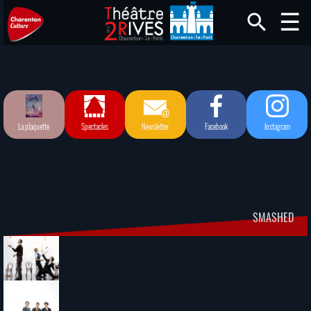
La plaquette
Spectacles
Newsletter
Facebook
Instagram
SMASHED