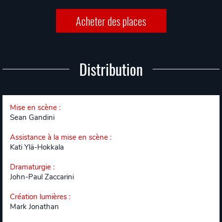
Acheter des places
Distribution
Mise en scène
:
Sean Gandini
Assistance à la mise en scène
:
Kati Ylä-Hokkala
Dramaturgie
:
John-Paul Zaccarini
Création lumières
:
Mark Jonathan