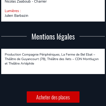
Nicolas Zaaboub - Charrier
Lumières
:
Julien Barbazin
Mentions légales
Production Compagnie Périphériques, La Ferme de Bel Ebat –
Théâtre de Guyancourt (78), Théâtre des Ilets – CDN Montluçon
et Théâtre Artéphile
Acheter des places