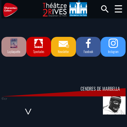
La plaquette
Spectacles
Newsletter
Facebook
Instagram
CENDRES DE MARBELLA
©cr