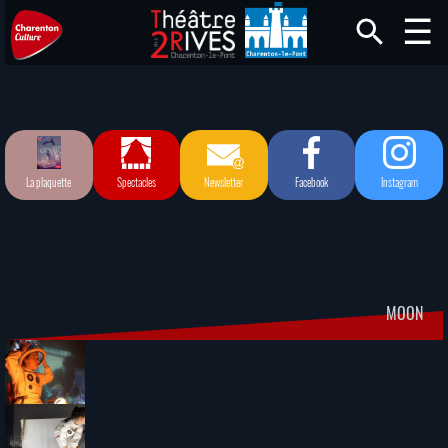
La plaquette
Spectacles
Newsletter
Facebook
Instagram
MOON