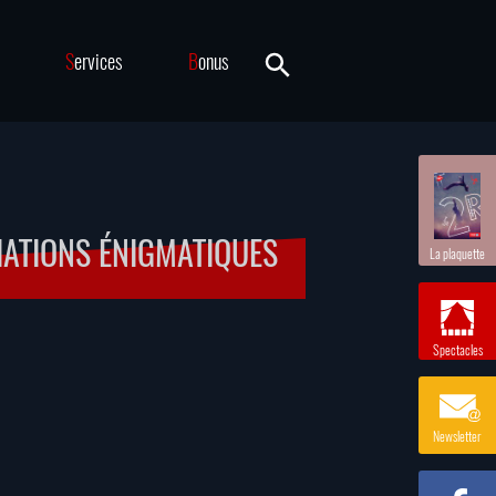
S
ervices
B
onus
IATIONS ÉNIGMATIQUES
La plaquette
Spectacles
Newsletter