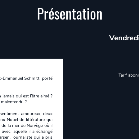
Présentation
Vendredi
Tarif abon
ric-Emmanuel Schmitt, porté
jamais qui est l’être aimé ?
x malentendu ?
 sentiment amoureux, deux
ix Nobel de littérature qui
 de la mer de Norvège où il
avec laquelle il a échangé
sen, journaliste qui a pris