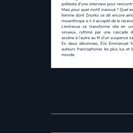
prétexte d’une interview pour rencontrer
Mais pour quel motif inavoué ? Quel es
femme dont Znorko se dit encore amo
misanthrope a-t-il accepté de le recevo
L’entrevue se transforme vite en un
sinueux, rythmé par une cascade d
assène à l’autre au fil d’un suspense s
En deux décennies, Éric-Emmanuel S
auteurs francophones les plus lus et l
monde.