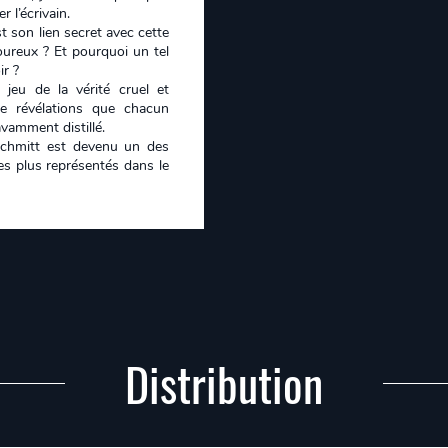
 l’écrivain.
t son lien secret avec cette
ureux ? Et pourquoi un tel
ir ?
 jeu de la vérité cruel et
e révélations que chacun
avamment distillé.
chmitt est devenu un des
es plus représentés dans le
Distribution