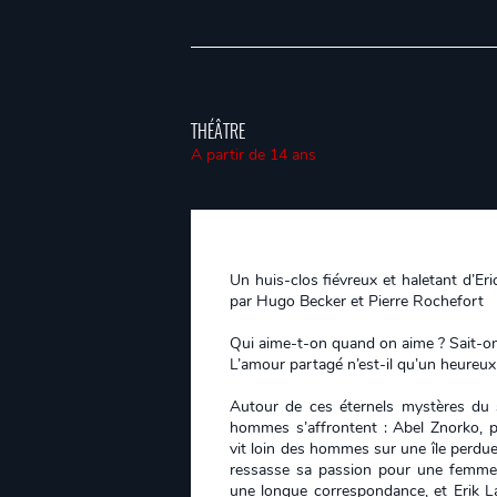
THÉÂTRE
A partir de 14 ans
Un huis-clos fiévreux et haletant d’E
par Hugo Becker et Pierre Rochefort
Qui aime-t-on quand on aime ? Sait-on 
L’amour partagé n’est-il qu’un heureu
Autour de ces éternels mystères du
hommes s’affrontent : Abel Znorko, pr
vit loin des hommes sur une île perdue
ressasse sa passion pour une femme 
une longue correspondance, et Erik Lar