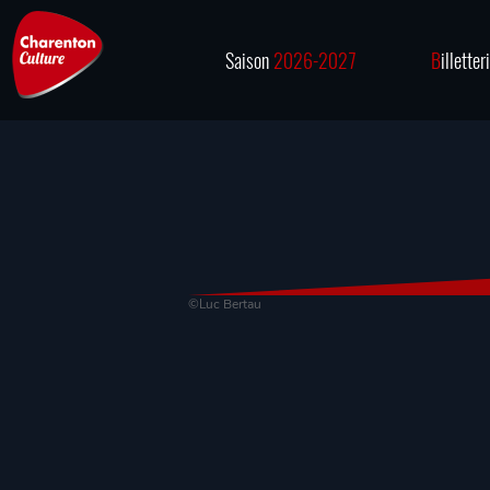
Saison
2026-2027
B
illetter
©Luc Bertau