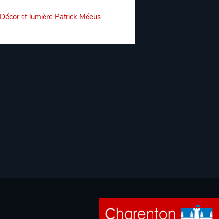
Décor et lumière Patrick Méeüs