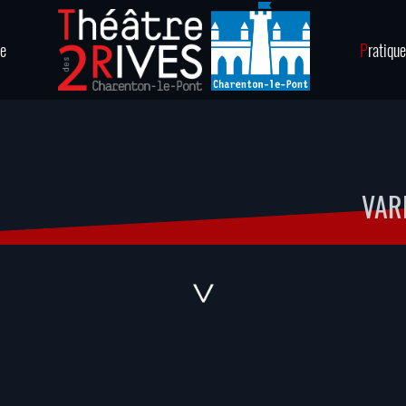
ie
P
ratique
VAR