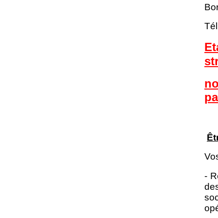
Bo
Tél
Et
st
no
pa
Êt
Vos
- R
des
so
op