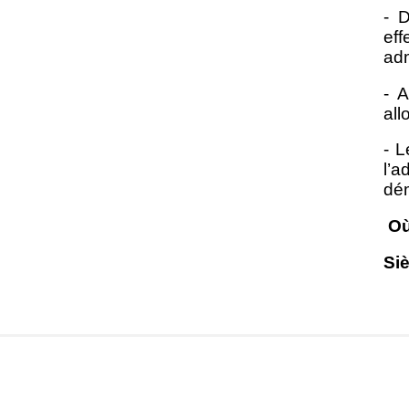
- 
ef
adm
- A
all
- L
l’a
dém
Où
Siè