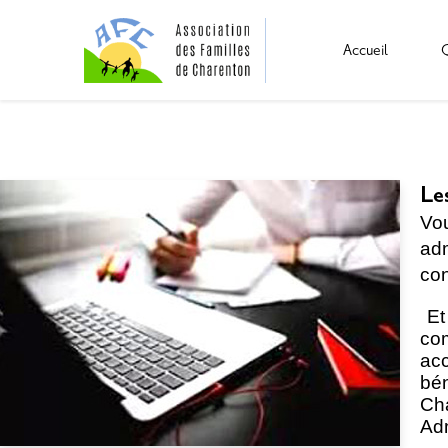
Accueil
Les
Vo
adm
con
Et
co
ac
bé
Ch
Adm