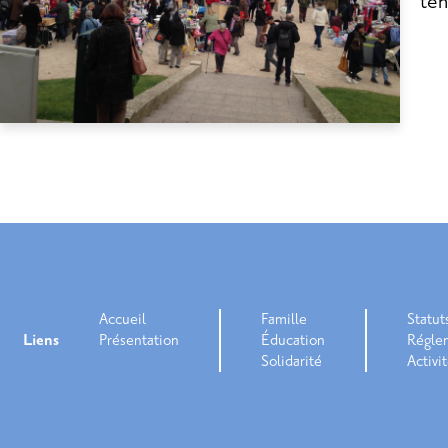
ten
Accueil
Famille
Statut
Liens
Présentation
Éducation
Régle
Solidarité
Activi