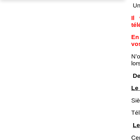
Un
Il
té
En
vos
N'o
lor
De
Le
Siè
Tél
Le
Cen