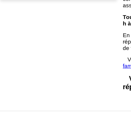
as
Tou
h à
En
rép
de 
V
fam
ré