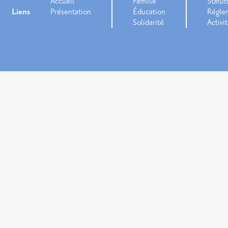
Accueil
Famille
Statut
Liens
Présentation
Éducation
Régle
Solidarité
Activi