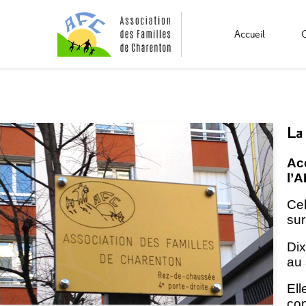
Accueil
La
Ac
l’A
Cel
sur
Dix
au 
Ell
co