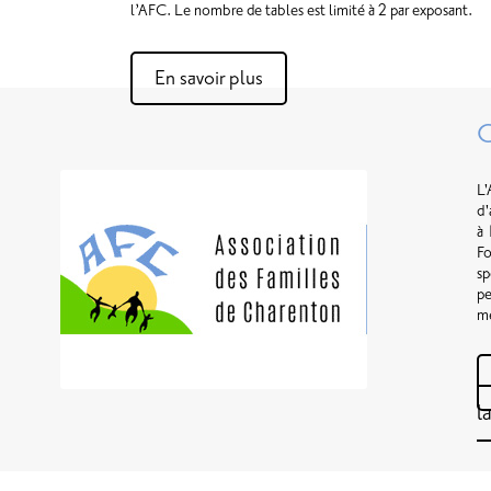
l’AFC. Le nombre de tables est limité à 2 par exposant.
En savoir plus
C
L'
d'
à 
Fo
sp
pe
m
l