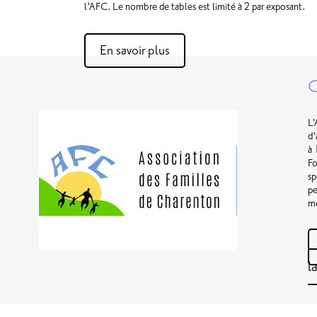
l’AFC. Le nombre de tables est limité à 2 par exposant.
En savoir plus
C
L'
d'
à 
Fo
sp
pe
m
l