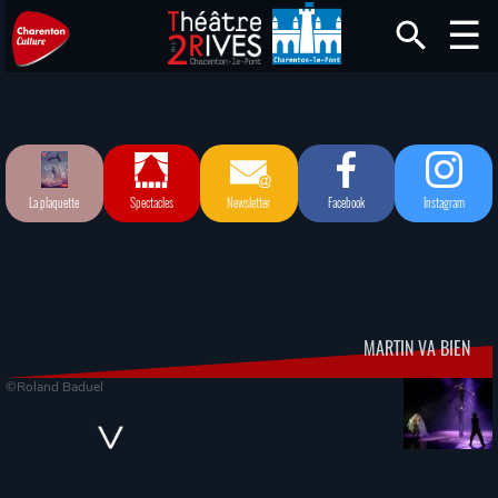
La plaquette
Spectacles
Newsletter
Facebook
Instagram
MARTIN VA BIEN
©Roland Baduel