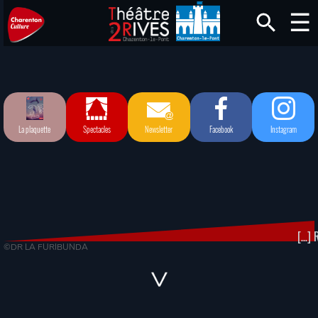
La plaquette
Spectacles
Newsletter
Facebook
Instagram
[…] R
©DR LA FURIBUNDA