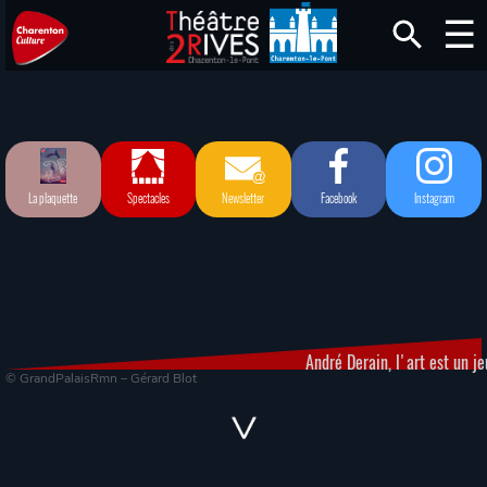
La plaquette
Spectacles
Newsletter
Facebook
Instagram
André Derain, l'art est un je
© GrandPalaisRmn – Gérard Blot