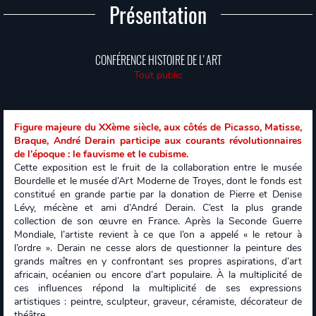
Présentation
CONFÉRENCE HISTOIRE DE L'ART
Tout public
Figure majeure du XXème siècle, aux côtés de Picasso, Matisse,
Braque, André Derain participe aux courants révolutionnaires
de l’époque : le fauvisme et le cubisme.
Cette exposition est le fruit de la collaboration entre le musée
Bourdelle et le musée d’Art Moderne de Troyes, dont le fonds est
constitué en grande partie par la donation de Pierre et Denise
Lévy, mécène et ami d’André Derain. C’est la plus grande
collection de son œuvre en France. Après la Seconde Guerre
Mondiale, l’artiste revient à ce que l’on a appelé « le retour à
l’ordre ». Derain ne cesse alors de questionner la peinture des
grands maîtres en y confrontant ses propres aspirations, d’art
africain, océanien ou encore d’art populaire. À la multiplicité de
ces influences répond la multiplicité de ses expressions
artistiques : peintre, sculpteur, graveur, céramiste, décorateur de
théâtre.