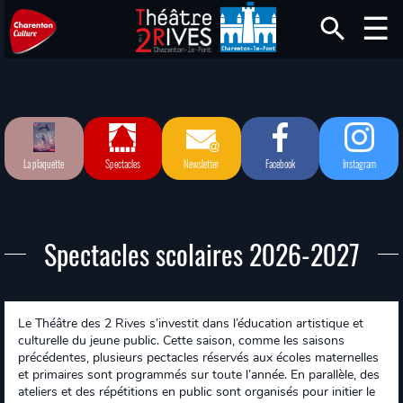
La plaquette
Spectacles
Newsletter
Facebook
Instagram
Spectacles scolaires 2026-2027
Le Théâtre des 2 Rives s’investit dans l’éducation artistique et
culturelle du jeune public. Cette saison, comme les saisons
précédentes, plusieurs pectacles réservés aux écoles maternelles
et primaires sont programmés sur toute l’année. En parallèle, des
ateliers et des répétitions en public sont organisés pour initier le