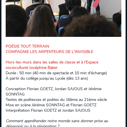
POÉSIE TOUT TERRAIN
COMPAGNIE LES ARPENTEURS DE L’INVISIBLE
Hors-les-murs dans les salles de classe et à l’Espace
socioculturel Joséphine Baker
Durée : 50 min (40 min de spectacle et 10 min d'échange)
À partir du collège jusqu’au Lycée (dès 13 ans)
Conception Florian GOETZ, Jordan SAJOUS et Jérémie
SONNTAG
Textes de poétesses et poètes du 16ème au 21ème siècle
Mise en scène Jérémie SONNTAG et Florian GOETZ
Interprétation Florian GOETZ et Jordan SAJOUS
Comment appréhender notre monde sans donner prise au
désespoir ou à la résignation ?