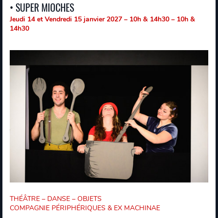
• SUPER MIOCHES
Jeudi 14 et Vendredi 15 janvier 2027 – 10h & 14h30 – 10h &
14h30
THÉÂTRE – DANSE – OBJETS
COMPAGNIE PÉRIPHÉRIQUES & EX MACHINAE