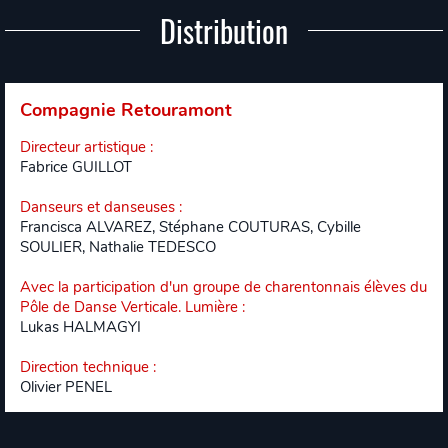
Distribution
Compagnie Retouramont
Directeur artistique
:
Fabrice GUILLOT
Danseurs et danseuses
:
Francisca ALVAREZ, Stéphane COUTURAS, Cybille
SOULIER, Nathalie TEDESCO
Avec la participation d'un groupe de charentonnais élèves du
Pôle de Danse Verticale. Lumière
:
Lukas HALMAGYI
Direction technique
:
Olivier PENEL