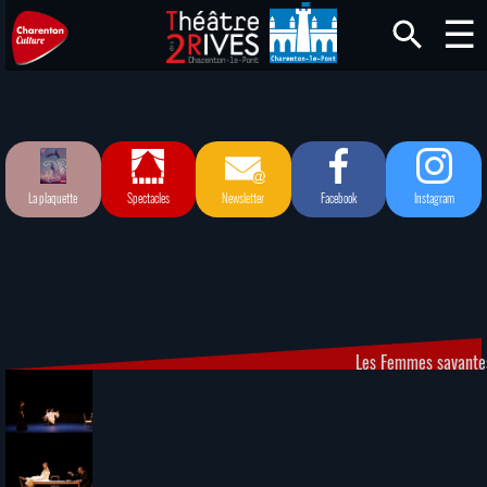
La plaquette
Spectacles
Newsletter
Facebook
Instagram
Les Femmes savante