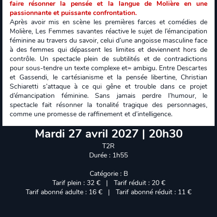
faire résonner la pensée et la langue de Molière en une
passionnante et puissante confrontation.
Après avoir mis en scène les premières farces et comédies de
Molière, Les Femmes savantes réactive le sujet de l’émancipation
féminine au travers du savoir, celui d’une angoisse masculine face
à des femmes qui dépassent les limites et deviennent hors de
contrôle. Un spectacle plein de subtilités et de contradictions
pour sous-tendre un texte complexe et= ambigu. Entre Descartes
et Gassendi, le cartésianisme et la pensée libertine, Christian
Schiaretti s’attaque à ce qui gêne et trouble dans ce projet
d’émancipation féminine. Sans jamais perdre l’humour, le
spectacle fait résonner la tonalité tragique des personnages,
comme une promesse de raffinement et d’intelligence.
Mardi 27 avril 2027 | 20h30
T2R
Durée : 1h55
Catégorie : B
Tarif plein : 32 € | Tarif réduit : 20 €
Tarif abonné adulte : 16 € | Tarif abonné réduit : 11 €