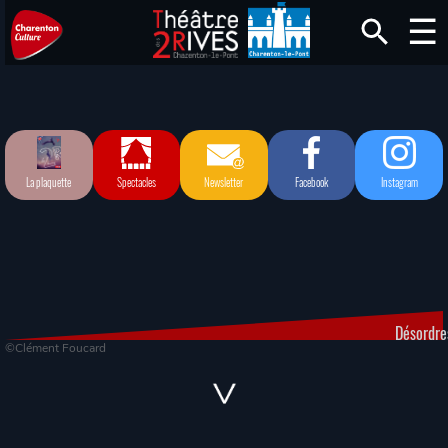
La plaquette
Spectacles
Newsletter
Facebook
Instagram
Désordre
©Clément Foucard