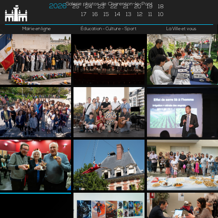
Galerie photos de Charenton-le-Pont
2026
25
24
23
22
21
20
19
18
17
16
15
14
13
12
11
10
Mairie en ligne
Éducation - Culture - Sport
La Ville et vous