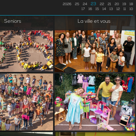
23
2026
25
24
22
21
20
19
18
17
16
15
14
13
12
11
10
Seniors
La ville et vous