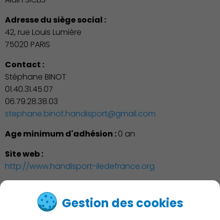
Adresse du siège social :
42, rue Louis Lumière
75020 PARIS
Contact :
Stéphane BINOT
01.40.31.45.07
06.79.28.38.03
stephane.binot.handisport@gmail.com
Age minimum d'adhésion :
0 an
Site web :
http://www.handisport-iledefrance.org
Gestion des cookies
1
-
2