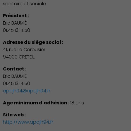
sanitaire et sociale.
Président :
Éric BAUMIÉ
01.45.13.14.50
Adresse du siège social :
41, rue Le Corbusier
94000 CRÉTEIL
Contact :
Éric BAUMIÉ
01.45.13.14.50
apajh94@apajh94.fr
Age minimum d'adhésion :
18 ans
Site web :
http://www.apajh94.fr