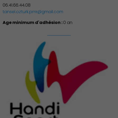
06.41.66.44.08
tansel.ozturk.pmr@gmail.com
Age minimum d'adhésion :
0 an