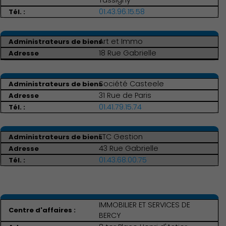
Tassigny
Associations et Sports
01.43.96.15.58
Art et Immo
18 Rue Gabrielle
Société Casteele
31 Rue de Paris
01.41.79.15.74
ETC Gestion
43 Rue Gabrielle
Publication des actes
01.43.68.00.75
IMMOBILIER ET SERVICES DE
BERCY