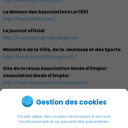
http://www.cda-asso.com
La Maison des Associations Loi 1901
http://www.loi1901.com/
Associations et Sports
Le journal officiel
http://www.journal-officiel.gouv.fr
Ministère de la Ville, de la Jeunesse et des Sports
http://www.associations.gouv.fr/
Site de la revue Association Mode d'Emploi
Association Mode d'Emploi
http://www.associationmodeemploi.fr
Publication des actes
Texte de la loi 1901 sur les associations
Gestion des cookies
http://www.legifrance.gouv.fr/
Ce site utilise des cookies nécessaires à son bon
fonctionnement et ne peuvent être paramétrés.