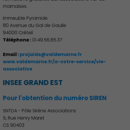
marnaises.
Immeuble Pyramide
80 Avenue du Gal de Gaulle
94000 Créteil
Action Sociale Solidarité
Téléphone :
01.49.56.85.37
Email :
projaide@valdemarne.fr
www.valdemarne.fr/a-votre-service/vie-
associative
INSEE GRAND EST
Environnement cadre de
Pour l'obtention du numéro SIREN
vie
SNTDA - Pôle Sirène Associations
5, Rue Henry Maret
CS 90403