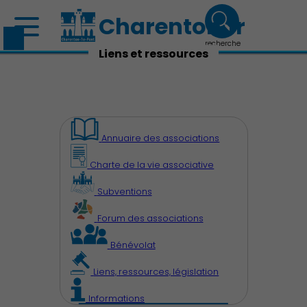
Charenton.fr
recherche
Liens et ressources
Annuaire des associations
Charte de la vie associative
Subventions
Forum des associations
Bénévolat
Découvrir Charenton
Liens, ressources, législation
Informations