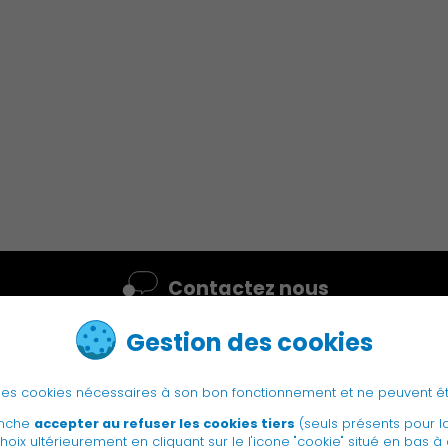
Environnement cadre de vie
Contactez nous
Culture
Gestion des cookies
e des cookies nécessaires à son bon fonctionnement et ne peuvent ê
anche
accepter au refuser les cookies tiers
(seuls présents pour l
hoix ultérieurement en cliquant sur le l'icone "cookie" situé en bas à