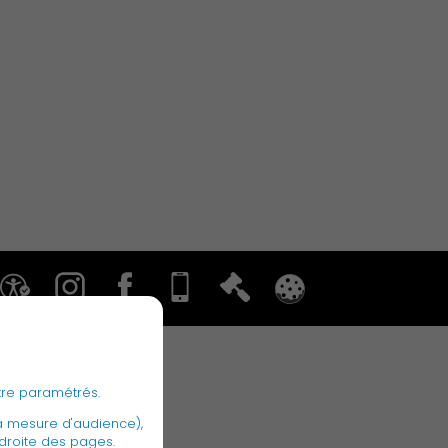
Associations et Sports
Publication des actes
tre paramétrés.
a mesure d'audience),
 droite des pages.