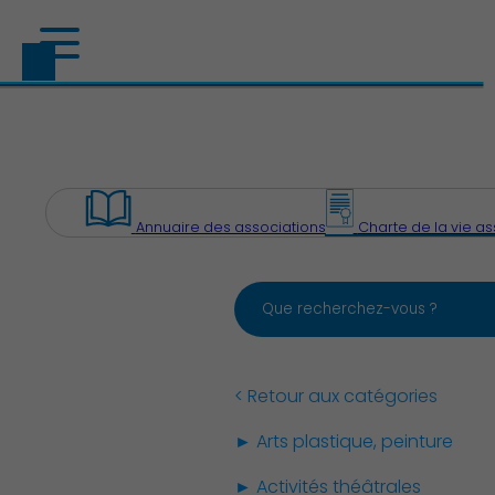
Annuaire des associations
Charte de la vie as
Découvrir Charenton
< Retour aux catégories
► Arts plastique, peinture
► Activités théâtrales