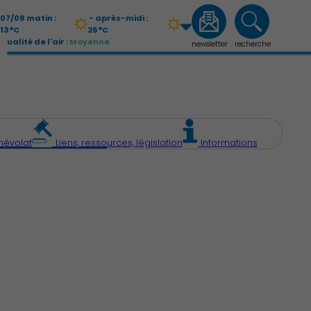
07/08 matin :
- après-midi :
13°C
26°C
Qualité de l'air :
Moyenne
newsletter
recherche
08/08 matin :
- après-midi :
14°C
27°C
Qualité de l'air :
Moyenne
névolat
Liens, ressources, législation
Informations
Économie Commerce Emploi