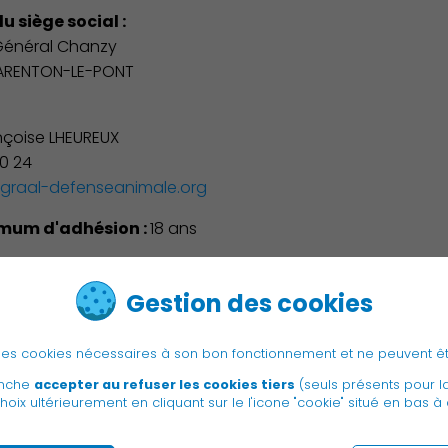
u siège social :
 Général Chanzy
ARENTON-LE-PONT
:
nçoise LHEUREUX
60 24
graal-defenseanimale.org
mum d'adhésion :
18 ans
w.graal-defenseanimale.org
Gestion des cookies
e des cookies nécessaires à son bon fonctionnement et ne peuvent ê
anche
accepter au refuser les cookies tiers
(seuls présents pour l
hoix ultérieurement en cliquant sur le l'icone "cookie" situé en bas à