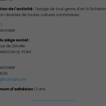
ion de l'activité :
Tissage de tout genre d'art à l'échelon 
Environnement cadre de vie
ion diverses de toutes cultures confondues.
 :
 HACHAMI
u siège social :
nue de Stinville
ARENTON-LE-PONT
:
 HACHAMI
99.05
ki@hotmail.com
mum d'adhésion :
2 ans