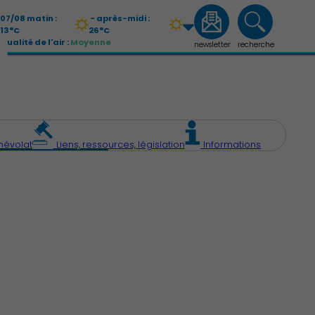
07/08 matin :
- après-midi :
13°C
26°C
Qualité de l'air :
Moyenne
newsletter
recherche
08/08 matin :
- après-midi :
14°C
27°C
Qualité de l'air :
Moyenne
névolat
Liens, ressources, législation
Informations