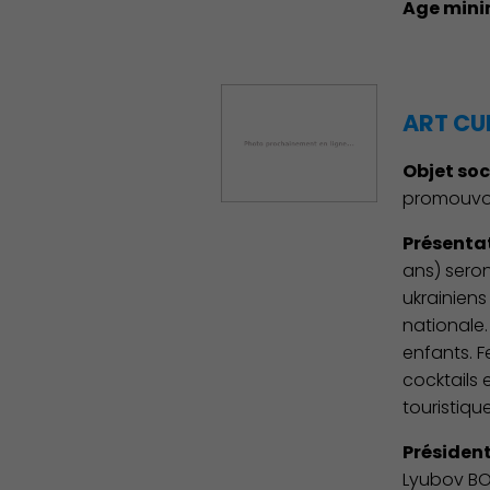
Age mini
Découvrir Charenton
ART CU
Objet soc
promouvoir
Présentat
ans) seron
ukrainiens
nationale.
enfants. F
cocktails 
touristiqu
Président
Lyubov B