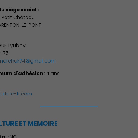
u siège social :
u Petit Château
ARENTON-LE-PONT
:
UK Lyubov
4.75
dnarchuk74@gmail.com
mum d'adhésion :
4 ans
culture-fr.com
LTURE ET MEMOIRE
ial :
NC