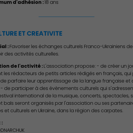
mum d'adhésion :
18 ans
Action Sociale Solidarité
LTURE ET CREATIVITE
ial :
Favoriser les échanges culturels Franco-Ukrainiens de
 des activités culturelles.
ion de l'activité :
L'association propose: - de créer un jo
t les rédacteurs de petits articles rédigés en français, qu
 de parfaire leur apprentissage de la langue française et 
 - de participer à des évènements culturels qui s'adresse
estival international de la musique, concerts, spectacles, s
et bals seront organisés par l'association ou ses partenai
es et culturels en Ukraine, dans la région des carpates.
 :
ODNARCHUK