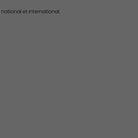
national et international.
Associations et Sports