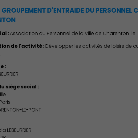
C : GROUPEMENT D'ENTRAIDE DU PERSONNEL
NTON
ial :
Association du Personnel de la Ville de Charenton-le
ion de l'activité :
Développer les activités de loisirs de c
.
e :
BEURRIER
u siège social :
lle
Paris
ARENTON-LE-PONT
:
la LEBEURRIER
.18