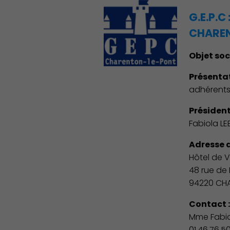
G.E.P.
CHARE
Objet soc
Présentat
adhérents
Président
Fabiola LE
Adresse d
Hôtel de Vi
48 rue de 
94220 CH
Contact 
Mme Fabio
01.46.76.50