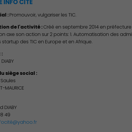
 INFO CITE
ial :
Promouvoir, vulgariser les TIC.
ion de l'activité :
Créé en septembre 2014 en préfecture
ion axe son action sur 2 points: 1. Automatisation des admi
s startup des TIC en Europe et en Afrique.
 :
DIABY
u siège social :
s Saules
NT-MAURICE
:
 DIABY
98 49
nfocité@yahoo.fr