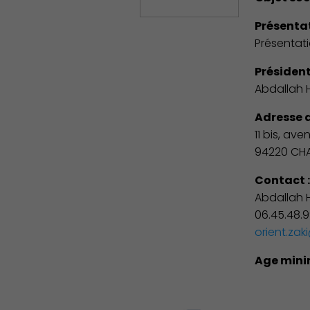
Présentat
Démocratie locale
Présentat
Président
Abdallah
Adresse d
11 bis, ave
94220 CH
Contact 
Abdallah
06.45.48.
orient.za
Age mini