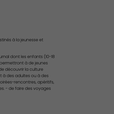
Économie Commerce Emploi
stinés à la jeunesse et
urnal dont les enfants (10-18
i permettront à de jeunes
de découvrir la culture
nt à des adultes ou à des
oirées-rencontres, apéritifs,
res. - de faire des voyages