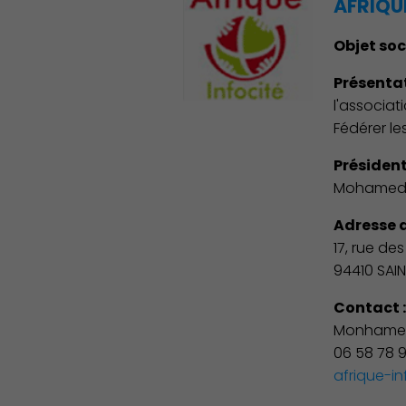
AFRIQUE
Objet soc
Présentat
l'associat
Fédérer le
Président
Mohamed 
Adresse d
17, rue de
94410 SAI
Contact 
Monhamed
06 58 78 
afrique-i