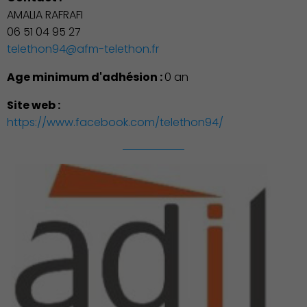
AMALIA RAFRAFI
06 51 04 95 27
telethon94@afm-telethon.fr
Age minimum d'adhésion :
0 an
Site web :
https://www.facebook.com/telethon94/
Démocratie locale