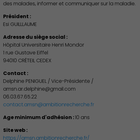
des malades, informer et communiquer sur la maladie.
Président :
Esi GUILLLAUME
Adresse du siège social :
Hôpital Universitaire Henri Mondor
1 rue Gustave Eiffel
94010 CRÉTEIL CEDEX
Contact :
Delphine PENIGUEL / Vice-Présidente /
amsn.ar.delphine@gmail.com
06.03.67.65.22
contact.amsn@ambitionrecherche.fr
Publication des actes
Age minimum d'adhésion :
10 ans
Site web :
https://amsn.ambitionrecherche.fr/