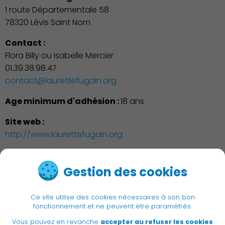
1 route Départementale 58
78320 Lévis Saint Nom
Contact :
Flora Billy ou Isabelle Mercier
01.39.38.98.47
contact@laurettefugain.org
Age minimum d'adhésion :
18 ans
Site web :
http://www.laurettefugain.org
Gestion des cookies
1
-
2
-
3
-
4
-
5
Ce site utilise des cookies nécessaires à son bon
fonctionnement et ne peuvent être paramétrés.
Vous pouvez en revanche
accepter au refuser les cookies