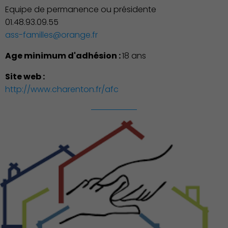
Equipe de permanence ou présidente
01.48.93.09.55
ass-familles@orange.fr
Économie Commerce
Age minimum d'adhésion :
18 ans
Emploi
Site web :
http://www.charenton.fr/afc