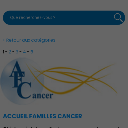
< Retour aux catégories
1
-
2
-
3
-
4
-
5
ACCUEIL FAMILLES CANCER