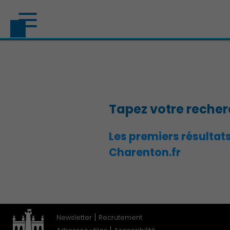
Tapez votre reche
Les premiers résultat
Découvrir Charenton
Charenton.fr
|
Newsletter
Recrutement
|