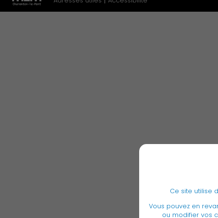
Adresses utiles
Accessibilité
Démocratie locale
Famille
Ce site utilis
Vous pouvez en rev
ou modifier vos c