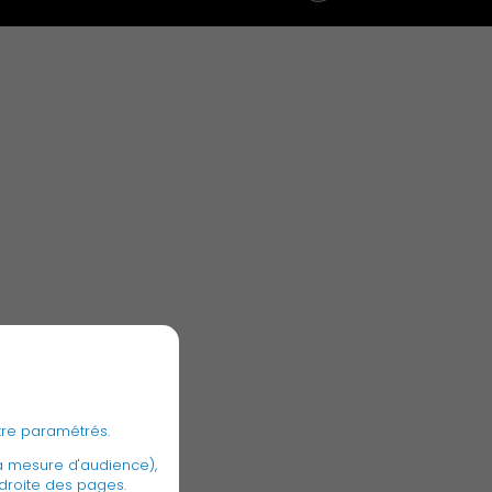
Associations et Sports
Publication des actes
tre paramétrés.
a mesure d'audience),
 droite des pages.