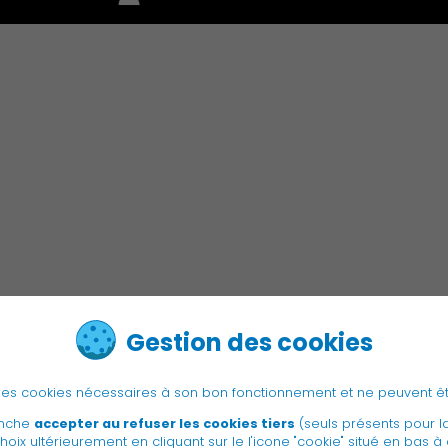
Environnement cadre de vie
Culture
Gestion des cookies
e des cookies nécessaires à son bon fonctionnement et ne peuvent ê
anche
accepter au refuser les cookies tiers
(seuls présents pour l
hoix ultérieurement en cliquant sur le l'icone "cookie" situé en bas à