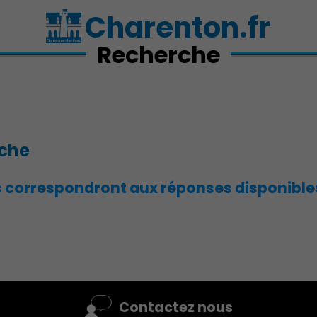
Charenton.fr
Recherche
rche
s correspondront aux réponses disponibles 
Action Sociale Solidarité
Contactez nous