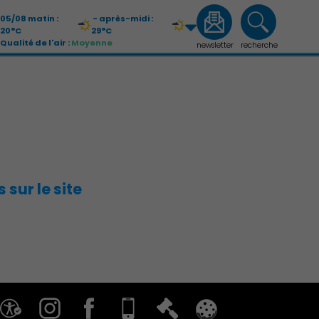
05/08 matin :
- après-midi :
20°C
29°C
Qualité de l'air :
Moyenne
newsletter
recherche
06/08 matin :
- après-midi :
16°C
25°C
Qualité de l'air :
Moyenne
sur le site
Économie Commerce Emploi