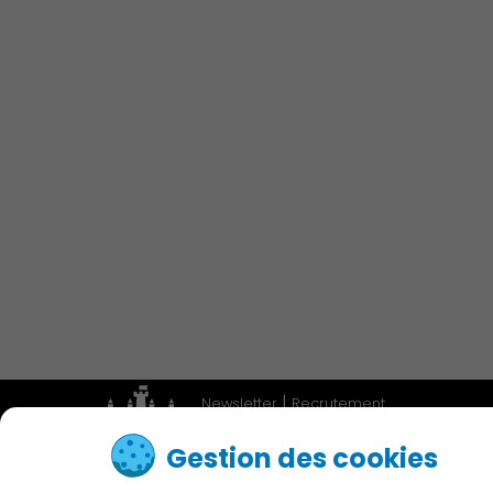
Économie Commerce
Emploi
Associations et Sports
Publication des actes
|
Newsletter
Recrutement
|
Adresses utiles
Accessibilité
Gestion des cookies
Contactez nous