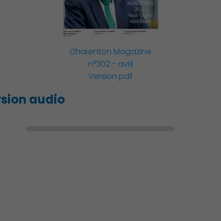
Famille
Charenton Magazine
n°302 - avril
Action Sociale Solidarité
Version pdf
sion audio
Environnement cadre de
vie
Culture