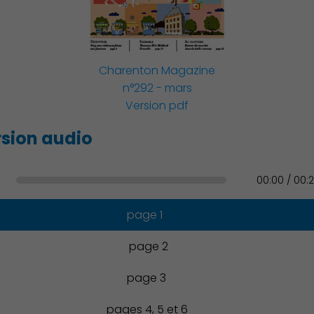
Famille
Charenton Magazine
n°292 - mars
Version pdf
Action Sociale Solidarité
sion audio
00:00 / 00:
Environnement cadre de
vie
page 1
page 2
page 3
Culture
pages 4, 5 et 6