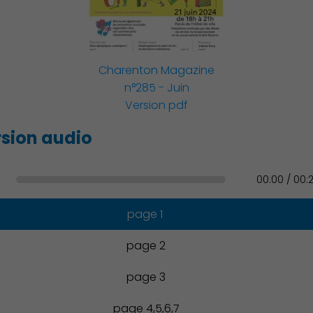
Famille
Charenton Magazine
n°285 - Juin
Version pdf
Action Sociale Solidarité
sion audio
00:00 / 00:
Environnement cadre de
vie
page 1
page 2
page 3
Culture
page 4,5,6,7