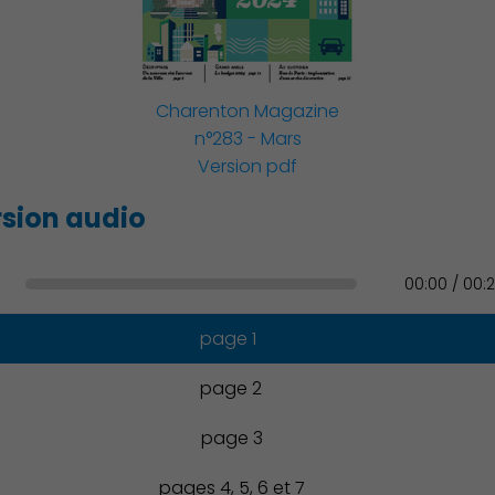
Famille
Charenton Magazine
n°283 - Mars
Version pdf
Action Sociale Solidarité
sion audio
00:00 / 00:
Environnement cadre de
vie
page 1
page 2
page 3
Culture
pages 4, 5, 6 et 7