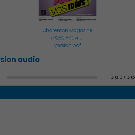
Famille
Charenton Magazine
n°282 - Février
Version pdf
Action Sociale Solidarité
sion audio
00:00 / 00:
Environnement cadre de
vie
Culture