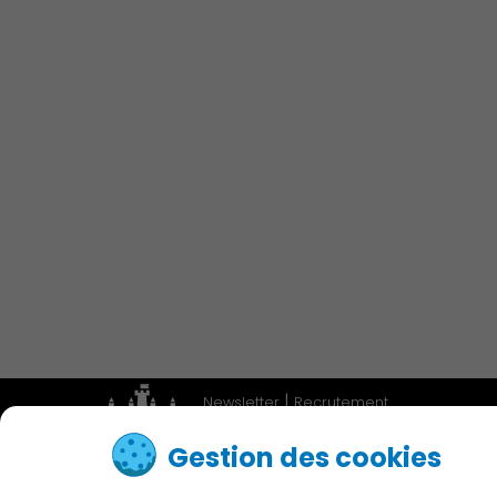
Économie Commerce
Emploi
Associations et Sports
Publication des actes
|
Newsletter
Recrutement
|
Adresses utiles
Accessibilité
Gestion des cookies
Contactez nous