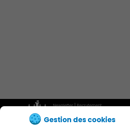
Économie Commerce
Emploi
Associations et Sports
Publication des actes
|
Newsletter
Recrutement
|
Adresses utiles
Accessibilité
Gestion des cookies
Contactez nous