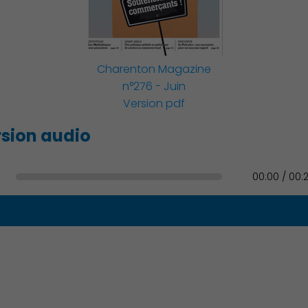
Famille
Charenton Magazine
n°276 - Juin
Version pdf
Action Sociale Solidarité
sion audio
00:00 / 00:
Environnement cadre de
vie
Culture