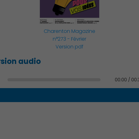
Famille
Charenton Magazine
n°273 - Février
Version pdf
Action Sociale Solidarité
sion audio
00:00 / 00:
Environnement cadre de
vie
Culture