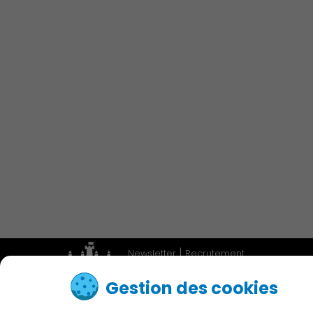
Économie Commerce
Emploi
Associations et Sports
Publication des actes
|
Newsletter
Recrutement
|
Adresses utiles
Accessibilité
Gestion des cookies
Contactez nous