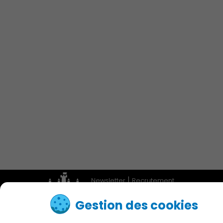
Économie Commerce
Emploi
Associations et Sports
Publication des actes
|
Newsletter
Recrutement
|
Adresses utiles
Accessibilité
Gestion des cookies
Contactez nous