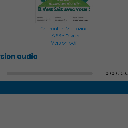
Famille
Charenton Magazine
n°263 - Février
Version pdf
Action Sociale Solidarité
sion audio
00:00 / 00:
Environnement cadre de
vie
Culture