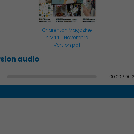
Famille
Charenton Magazine
n°244 - Novembre
Version pdf
Action Sociale Solidarité
sion audio
00:00 / 00:
Environnement cadre de
vie
Culture