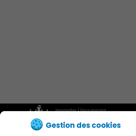
Économie Commerce
Emploi
Associations et Sports
Publication des actes
|
Newsletter
Recrutement
|
Adresses utiles
Accessibilité
Gestion des cookies
Contactez nous